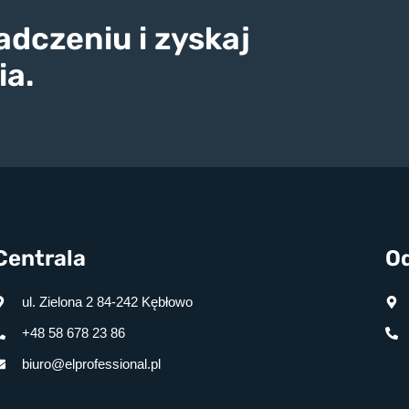
dczeniu i zyskaj
ia.
Centrala
Od
ul. Zielona 2 84-242 Kębłowo
+48 58 678 23 86
biuro@elprofessional.pl