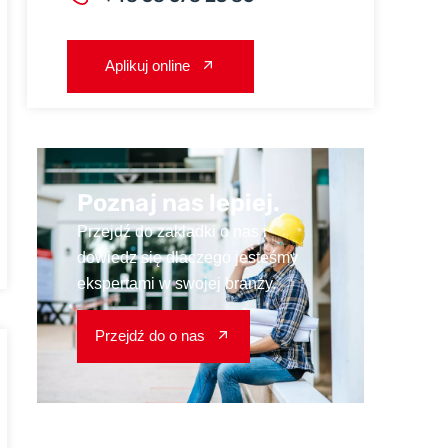
Aplikuj online
Poznaj nas lepiej.
Przejdź do zakładki o nas i
dowiedz się dlaczego jesteśmy
ekspertami w swojej branży.
Przejdź do o nas