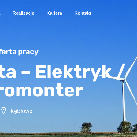
a
Realizacje
Kariera
Kontakt
ferta pracy
a – Elektryk /
tromonter
Kębłowo