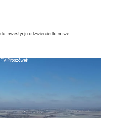
żda inwestycja odzwierciedla nasze
PV Proszówek