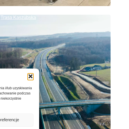
Trasa Kaszubska
nia i/lub uzyskiwania
 zachowanie podczas
 niekorzystnie
referencje