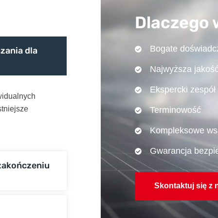
Dlaczego 
Bogate doświadc
zania dla
Najwyższa jakoś
Ekspercki zespół
widualnych
stniejsze
Terminowość
Kompleksowe ws
Gwarancja bezpi
zakończeniu
Skontaktuj się z 