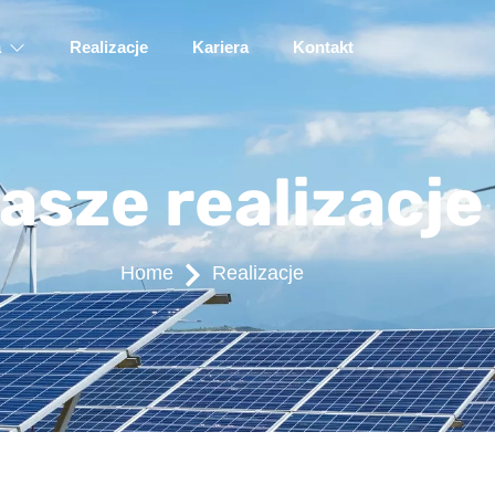
a
Realizacje
Kariera
Kontakt
asze realizacje
Home
Realizacje