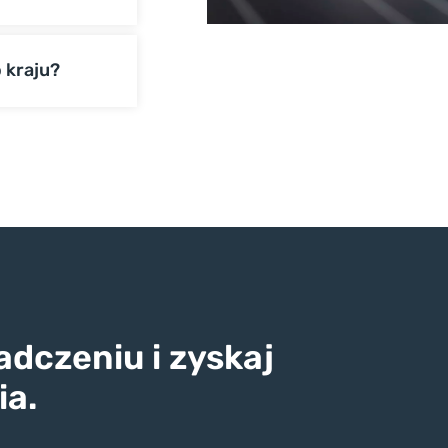
o kraju?
dczeniu i zyskaj
ia.