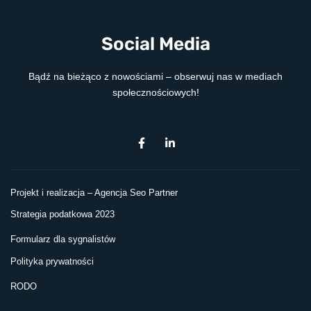
Social Media
Bądź na bieżąco z nowościami – obserwuj nas w mediach
społecznościowych!
F
L
a
i
c
n
e
k
b
e
o
d
Projekt i realizacja –
Agencja Seo Partner
o
i
k
n
Strategia podatkowa 2023
-
-
f
i
Formularz dla sygnalistów
n
Polityka prywatności
RODO